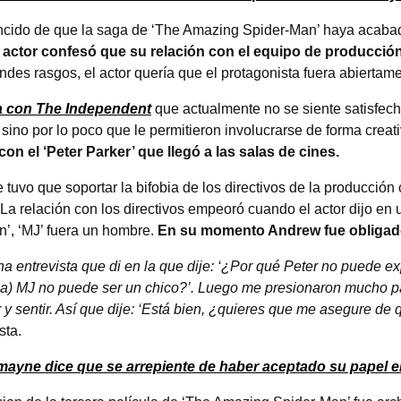
cido de que la saga de ‘The Amazing Spider-Man’ haya acabad
 actor confesó que su relación con el equipo de producci
ndes rasgos, el actor quería que el protagonista fuera abiertame
ta con The Independent
que actualmente no se siente satisfec
 sino por lo poco que le permitieron involucrarse de forma creat
n el ‘Peter Parker’ que llegó a las salas de cines.
uvo que soportar la bifobia de los directivos de la producción 
La relación con los directivos empeoró cuando el actor dijo en 
n’, ‘MJ’ fuera un hombre.
En su momento Andrew fue obligado 
 entrevista que di en la que dije: ‘¿Por qué Peter no puede ex
ia) MJ no puede ser un chico?’. Luego me presionaron mucho pa
 y sentir. Así que dije: ‘Está bien, ¿quieres que me asegure de
ista.
mayne dice que se arrepiente de haber aceptado su papel e