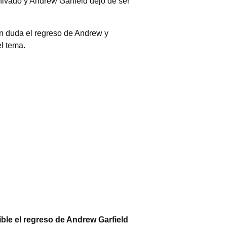
hivado y Andrew Garfield dejó de ser
n duda el regreso de Andrew y
l tema.
ible el regreso de Andrew Garfield