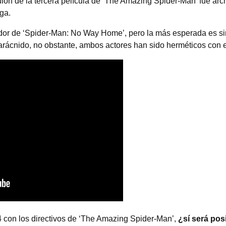
on de la tercera película de ‘The Amazing Spider-Man’ fue arc
aga.
edor de ‘Spider-Man: No Way Home’, pero la más esperada es si
arácnido, no obstante, ambos actores han sido herméticos con e
 con los directivos de ‘The Amazing Spider-Man’,
¿sí será pos