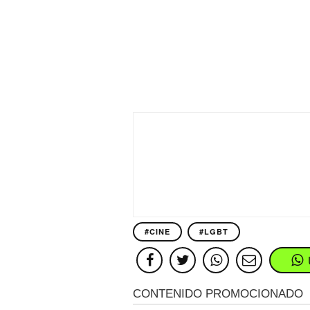
#CINE
#LGBT