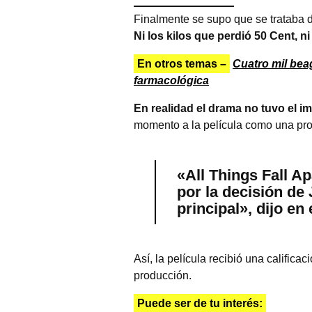
Finalmente se supo que se trataba d
Ni los kilos que perdió 50 Cent, n
En otros temas –
Cuatro mil bea
farmacológica
En realidad el drama no tuvo el i
momento a la película como una prod
«All Things Fall Ap
por la decisión de
principal», dijo en 
Así, la película recibió una califi
producción.
Puede ser de tu interés: