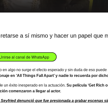
 retarse a sí mismo y hacer un papel que 
Unirse al canal de WhatsApp
en algo no surge el efecto esperado y sin duda de eso puede d
onaje en ‘All Things Fall Apart’ y nadie lo recuerda por dich
e un éxito inesperado en la actuación.
Su película ‘Get Rich o
ción comenzaron a llegar al actor.
 Seyfried denunció que fue presionada a grabar escenas si