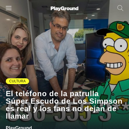
CULTURA
El teléfono de la patrulla
Súper Escudo de Los Simpson
es real y los fans no dejan de
llamar
PlayGround