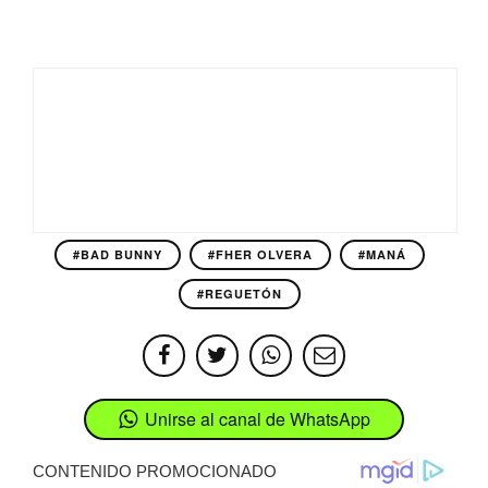
#BAD BUNNY
#FHER OLVERA
#MANÁ
#REGUETÓN
Unirse al canal de WhatsApp