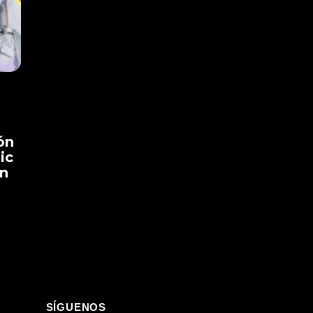
ón
ic
an
SÍGUENOS