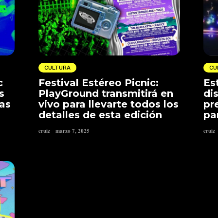
CULTURA
CU
c
Festival Estéreo Picnic:
Es
s
PlayGround transmitirá en
di
vas
vivo para llevarte todos los
pr
detalles de esta edición
pa
cruiz
marzo 7, 2025
cruiz