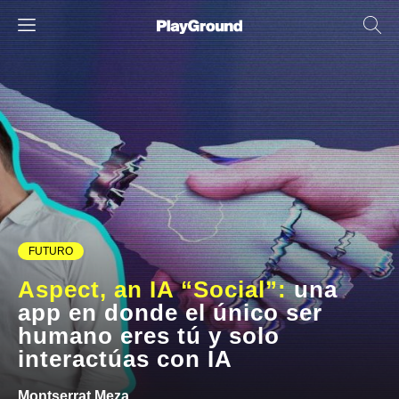
FUTURO
Aspect, an IA “Social”:
una
app en donde el único ser
humano eres tú y solo
interactúas con IA
Montserrat Meza