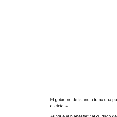
El gobierno de Islandia tomó una po
estrictas».
Aunque el bienestar y el cuidado de