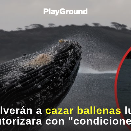
olverán a
cazar ballenas
l
torizara con "condicione