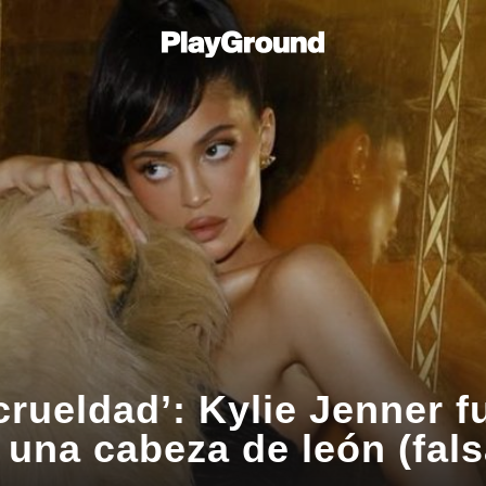
crueldad’: Kylie Jenner f
 una cabeza de león (fals