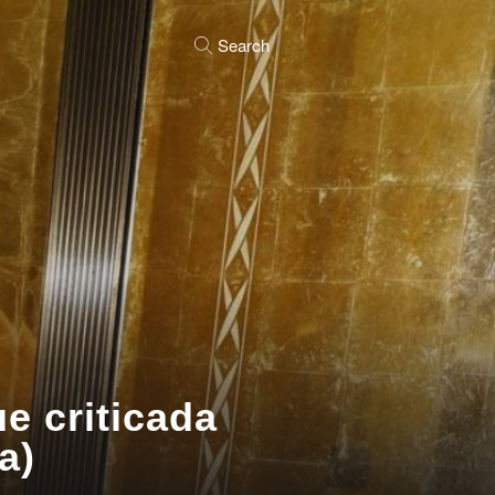
Search
ue criticada
a)