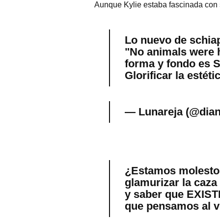
Aunque Kylie estaba fascinada con s
Lo nuevo de schia
"No animals were h
forma y fondo es S
Glorificar la estéti
— Lunareja (@dian
¿Estamos molestos 
glamurizar la caza
y saber que EXISTE
que pensamos al v