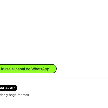
Unirse al canal de WhatsApp
SALAZAR
orias y hago memes