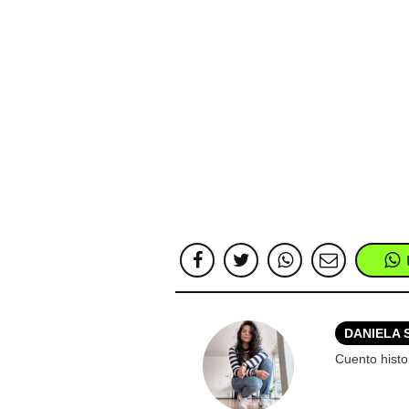
DANIELA 
Cuento hist