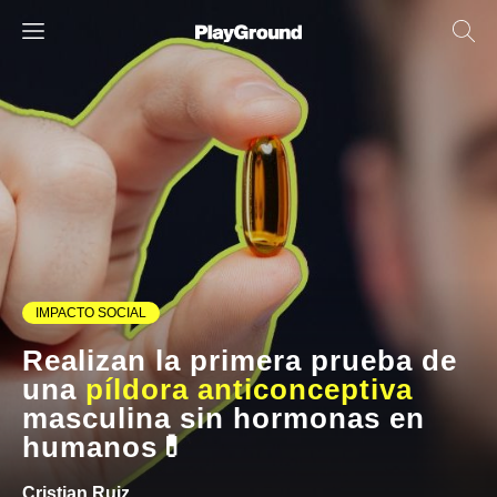
IMPACTO SOCIAL
Realizan la primera prueba de
una
píldora anticonceptiva
masculina sin hormonas en
humanos💊
Cristian Ruiz