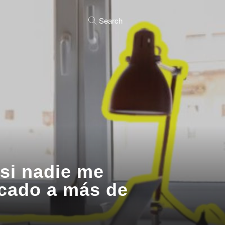
Search
 si nadie me
icado a más de