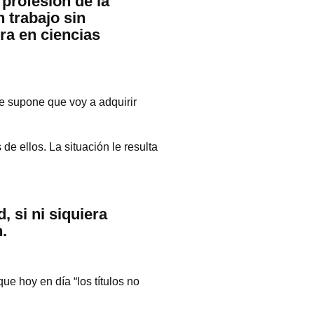
 profesión de la
 trabajo sin
ura en ciencias
e supone que voy a adquirir
de ellos. La situación le resulta
, si ni siquiera
.
ue hoy en día “los títulos no