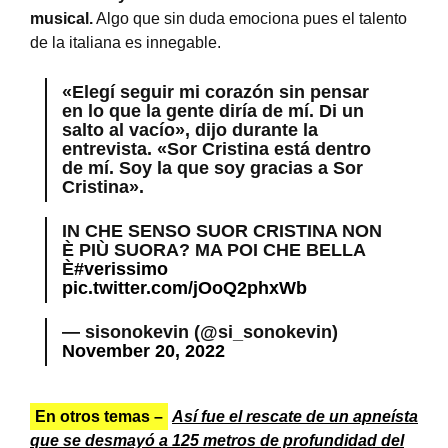
musical.
Algo que sin duda emociona pues el talento
de la italiana es innegable.
«Elegí seguir mi corazón sin pensar
en lo que la gente diría de mí. Di un
salto al vacío», dijo durante la
entrevista. «Sor Cristina está dentro
de mí. Soy la que soy gracias a Sor
Cristina».
IN CHE SENSO SUOR CRISTINA NON
È PIÙ SUORA? MA POI CHE BELLA
È
#verissimo
pic.twitter.com/jOoQ2phxWb
— sisonokevin (@si_sonokevin)
November 20, 2022
En otros temas –
Así fue el rescate de un apneísta
que se desmayó a 125 metros de profundidad del