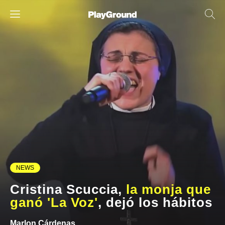
NEWS
Cristina Scuccia,
la monja que
ganó 'La Voz'
, dejó los hábitos
Marlon Cárdenas