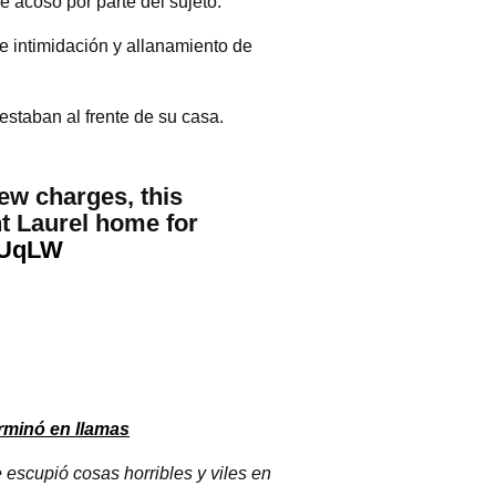
 acoso por parte del sujeto.
e intimidación y allanamiento de
estaban al frente de su casa.
ew charges, this
nt Laurel home for
rUqLW
rminó en llamas
 escupió cosas horribles y viles en