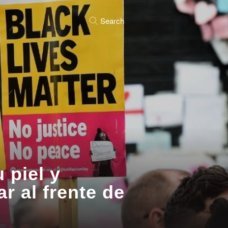
Search
 piel y
r al frente de