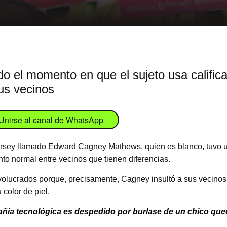
do el momento en que el sujeto usa califi
us vecinos
Unirse al canal de WhatsApp
Jersey llamado Edward Cagney Mathews, quien es blanco, tuvo un
to normal entre vecinos que tienen diferencias.
nvolucrados porque, precisamente, Cagney insultó a sus vecino
 color de piel.
ía tecnológica es despedido por burlase de un chico queer