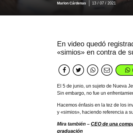
13 / 07 / 2021
Marlon Cárdenas
En video quedó registra
«simios» en contra de s
El 5 de junio, un sujeto de Nueva 
Sin embargo, no fue un enfrentamien
Hacemos énfasis en la tez de los i
y «simios», haciendo referencia a su
Mira también –
CEO de una compañ
graduación