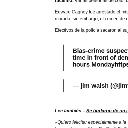
racismo.
Varias personas de color d
Edward Cagney fue arrestado el mism
morada; sin embargo, el crimen de o
Efectivos de la policía sacaron al s
Bias-crime suspec
time in front of d
hours Monday
http
— jim walsh (@ji
Lee también –
Se burlaron de un 
«Quiero felicitar especialmente a la