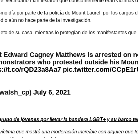
el vecindario manifestaron que constantemente eran víctimas de
o día por parte de la policía de Mount Laurel, por los cargos d
dio aún no hace parte de la investigación.
ujeto de su casa, mientras lo protegían de los manifestantes que 
t Edward Cagney Matthews is arrested on n
emonstrators who protested outside his Mou
s://t.co/rQD23a8Aa7
pic.twitter.com/CCpE1
mwalsh_cp)
July 6, 2021
grupo de jóvenes por llevar la bandera LGBT+ y su barco te
 víctima que mostró una moderación increíble con alguien que le