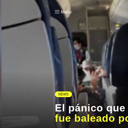
Menu
NEWS
El pánico que
fue baleado p