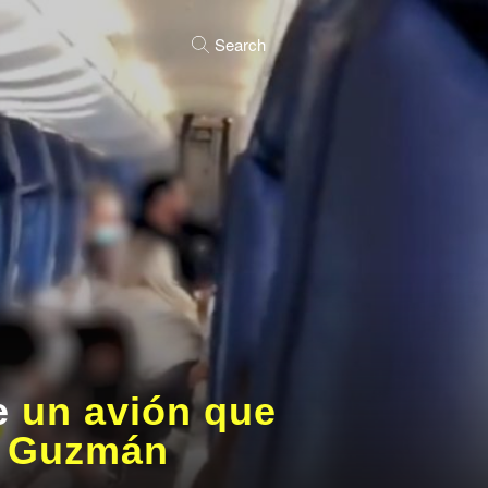
Search
de
un avión que
io Guzmán