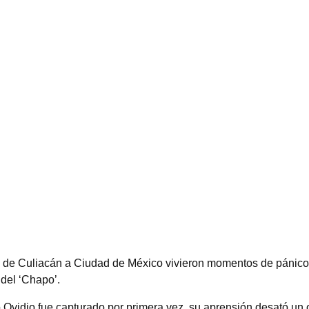
 de Culiacán a Ciudad de México vivieron momentos de pánico 
 del ‘Chapo’.
 Ovidio fue capturado por primera vez, su aprensión desató un o