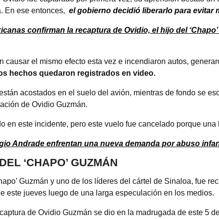
a. En ese entonces,
el gobierno decidió liberarlo para evitar 
canas confirman la recaptura de Ovidio, el hijo del ‘Chapo’ 
n causar el mismo efecto esta vez e incendiaron autos, generaro
os hechos quedaron registrados en video.
 están acostados en el suelo del avión, mientras de fondo se e
beración de Ovidio Guzmán.
o en este incidente, pero este vuelo fue cancelado porque una b
ergio Andrade enfrentan una nueva demanda por abuso infan
 DEL ‘CHAPO’ GUZMÁN
Chapo’ Guzmán y uno de los líderes del cártel de Sinaloa, fue re
e este jueves luego de una larga especulación en los medios.
captura de Ovidio Guzmán se dio en la madrugada de este 5 de