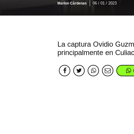
06 / 01 / 2023
Marlon Cárdenas
La captura Ovidio Guzmá
principalmente en Culia