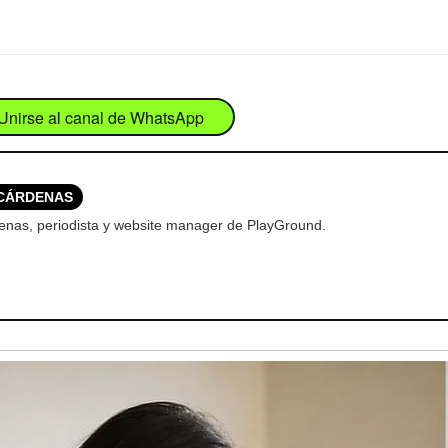
Unirse al canal de WhatsApp
CÁRDENAS
enas, periodista y website manager de PlayGround.