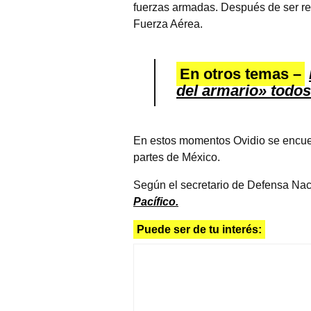
fuerzas armadas. Después de ser rec
Fuerza Aérea.
En otros temas –
del armario» todos
En estos momentos Ovidio se encuent
partes de México.
Según el secretario de Defensa Naci
Pacífico.
Puede ser de tu interés: