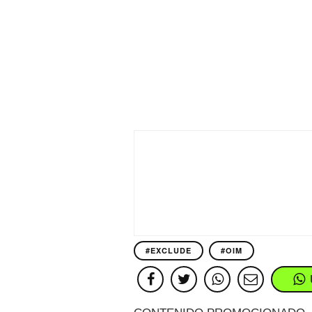
#EXCLUDE
#OIM