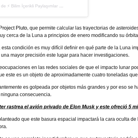
Una publicación compartida de ⚡ Bilim İçerikli Paylaşımlar (@bilimenow)
Project Pluto
, que permite calcular las trayectorias de asteroide
uy cerca de la Luna a principios de enero modificando su órbita
esta condición es muy difícil definir en qué parte de la Luna im
una mayor precisión este lugar para hacer investigaciones.
ocupaciones en las redes sociales de que el impacto lunar pod
que este es un objeto de aproximadamente cuatro toneladas que
tantemente es golpeada por objetos más grandes y por eso se ha
á ninguna consecuencia.
er rastrea el avión privado de Elon Musk y este ofreció 5 mi
lanteado que este basura espacial impactará la cara oculta de
ora.