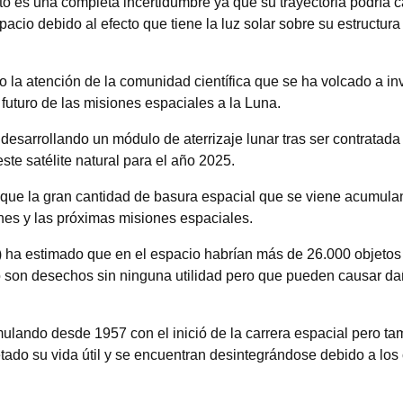
cto es una completa incertidumbre ya que su trayectoria podría 
spacio debido al efecto que tiene la luz solar sobre su estruct
la atención de la comunidad científica que se ha volcado a inve
 futuro de las misiones espaciales a la Luna.
esarrollando un módulo de aterrizaje lunar tras ser contratada 
te satélite natural para el año 2025.
 que la gran cantidad de basura espacial que se viene acumulan
es y las próximas misiones espaciales.
ha estimado que en el espacio habrían más de 26.000 objetos d
o son desechos sin ninguna utilidad pero que pueden causar dañ
lando desde 1957 con el inició de la carrera espacial pero ta
tado su vida útil y se encuentran desintegrándose debido a los