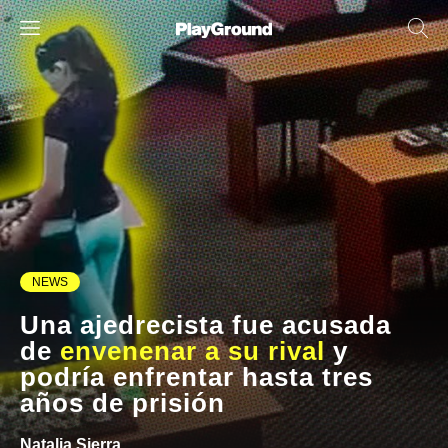
NEWS
Una ajedrecista fue acusada
de
envenenar a su rival
y
podría enfrentar hasta tres
años de prisión
Natalia Sierra