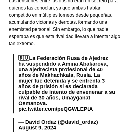
Las tensiones entre las dos no eran un secreto para
quienes las conocían, ya que ambas habían
competido en múltiples torneos desde pequeñas,
acumulando victorias y derrotas, formando una
enemistad personal. Sin embargo, lo que nadie
esperaba es que esta rivalidad llevara a intentar algo
tan extremo.
🇷🇺La Federación Rusa de Ajedrez
ha suspendido a Amina Abakarova,
una ajedrecista profesional de 40
años de Makhachkala, Rusia. La
mujer fue detenida y se enfrenta 3
años de prisión si es declarada
culpable de intento de envenenar a su
rival de 30 años, Umayganat
Osmanova.
pic.twitter.com/peQGWLEPtA
— David Ordaz (@david_ordaz)
August 9, 2024