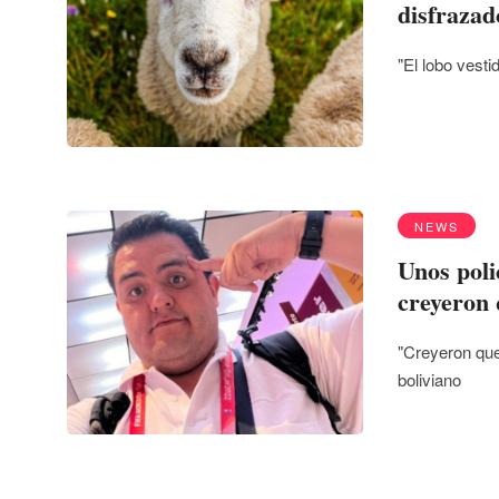
disfrazad
"El lobo vesti
NEWS
Unos poli
creyeron 
"Creyeron que 
boliviano