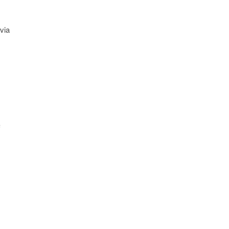
via
e
a