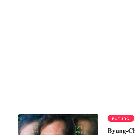
Menu
Byung-Chul Han
FUTURO
Byung-Ch