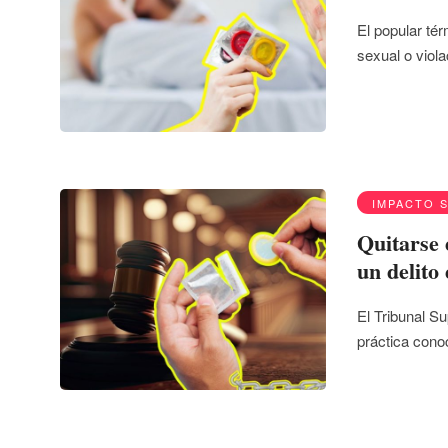
El popular tér
sexual o vio
IMPACTO 
Quitarse 
un delito
El Tribunal S
práctica cono