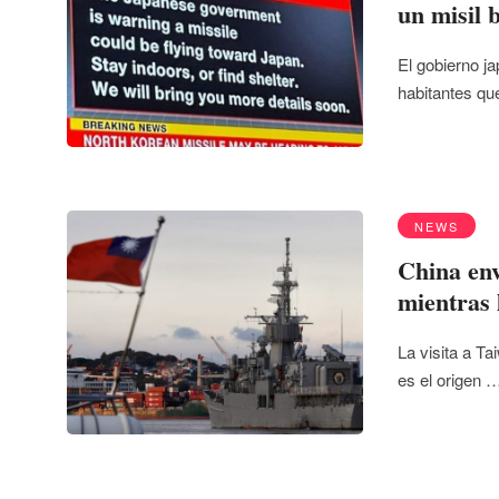
un misil 
El gobierno ja
habitantes qu
NEWS
China env
mientras 
La visita a Ta
es el origen 