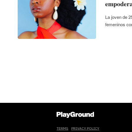
empodera
La joven de 25
femeninos con
TERMS
PRIVACY POLICY