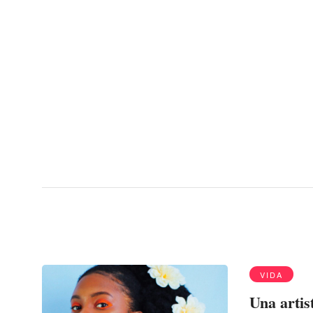
Menu
depilación
VIDA
Una artis