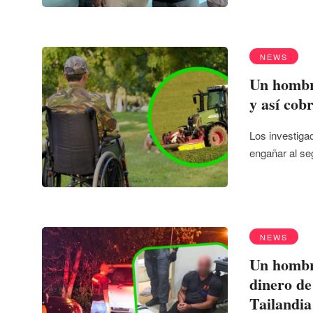
NEWS
Un hombre
y así cob
Los investiga
engañar al s
NEWS
Un hombre
dinero de
Tailandia