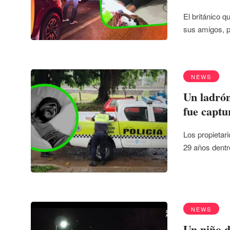
El británico q
sus amigos, 
NEWS
Un ladrón
fue captu
Los propietari
29 años dent
NEWS
Un niño d