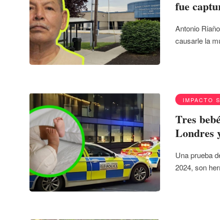
fue captu
Antonio Riaño
causarle la m
IMPACTO 
Tres beb
Londres y
Una prueba de
2024, son he