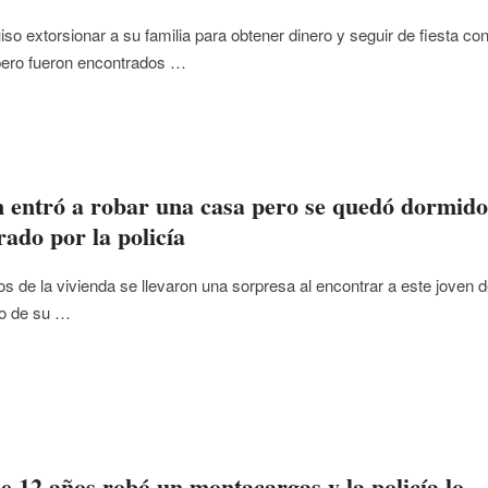
uiso extorsionar a su familia para obtener dinero y seguir de fiesta co
pero fueron encontrados …
 entró a robar una casa pero se quedó dormido
rado por la policía
os de la vivienda se llevaron una sorpresa al encontrar a este joven 
ro de su …
e 12 años robó un montacargas y la policía lo