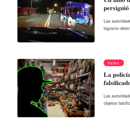
persiguió
Las autoridad
lograron deten
NEWS
La policí
falsifica
Las autoridad
objetos falsi