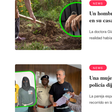
NEWS
Un hombre
en su casa
La doctora Gl
realidad habí
NEWS
Una mujer
policía d
La pareja esp
recorrido en l