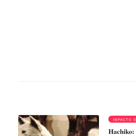
Menu
qué raza era Hachi
IMPACTO 
Hachiko: 