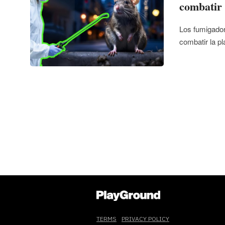
combatir 
Los fumigado
combatir la p
TERMS
PRIVACY POLICY