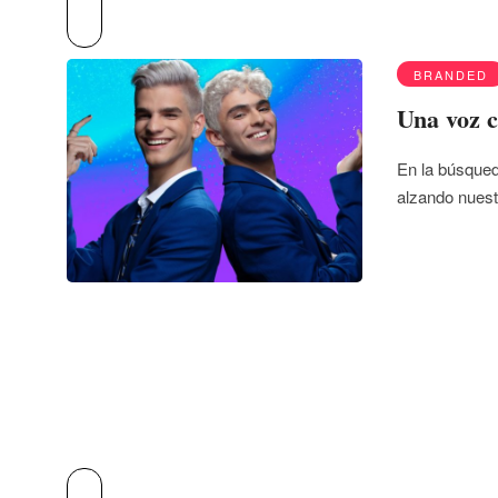
BRANDED
Una voz c
En la búsqued
alzando nuest