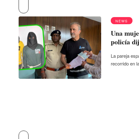
NEWS
Una mujer
policía d
La pareja esp
recorrido en l