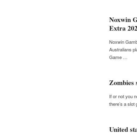
Noxwin G
Extra 20
Noxwin Gambl
Australians p
Game …
Zombies s
If or not you 
there’s a slo
United st