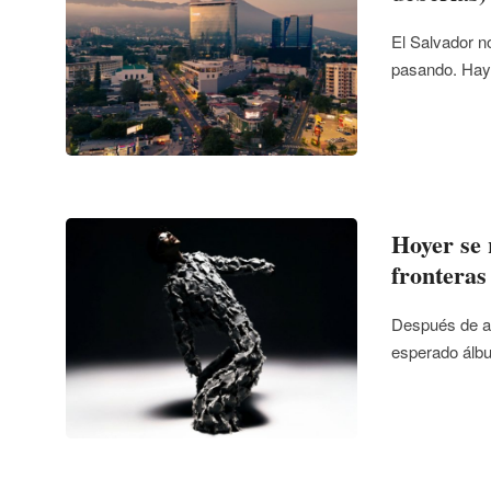
El Salvador n
pasando. Ha
Hoyer se
fronteras
Después de añ
esperado ál