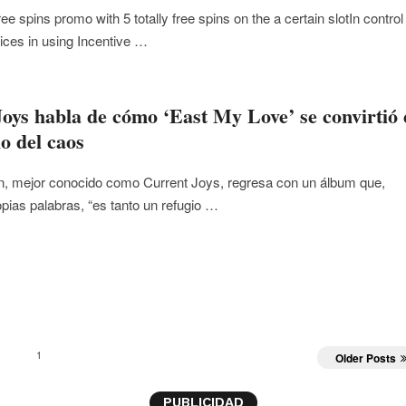
ree spins promo with 5 totally free spins on the a certain slotIn control
ces in using Incentive …
oys habla de cómo ‘East My Love’ se convirtió 
lo del caos
, mejor conocido como Current Joys, regresa con un álbum que,
pias palabras, “es tanto un refugio …
1
Older Posts
PUBLICIDAD