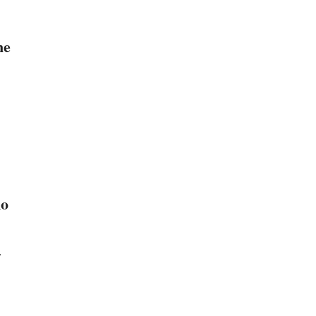
ne
mo
y