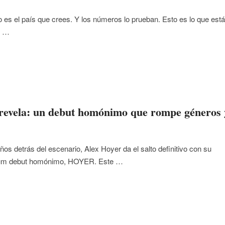
o es el país que crees. Y los números lo prueban. Esto es lo que est
y …
 revela: un debut homónimo que rompe géneros 
os detrás del escenario, Alex Hoyer da el salto definitivo con su
bum debut homónimo, HOYER. Este …