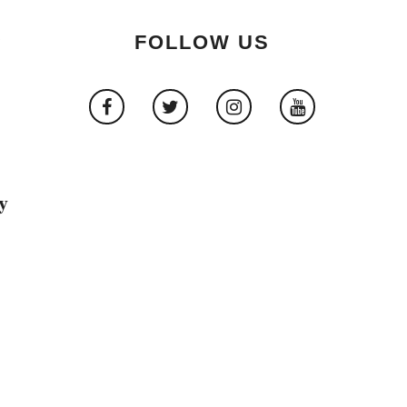
á
FOLLOW US
y