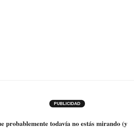
PUBLICIDAD
ue probablemente todavía no estás mirando (y