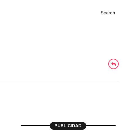
Search
PUBLICIDAD