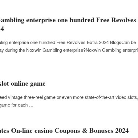
ambling enterprise one hundred Free Revolves
24
ing enterprise one hundred Free Revolves Extra 2024 BlogsCan be
lay during the Noxwin Gambling enterprise?Noxwin Gambling enterpr
lot online game
need vintage three-reel game or even more state-of-the-art video slots
t game for each …
ates On-line casino Coupons & Bonuses 2024