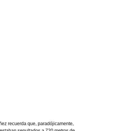
áñez recuerda que, paradójicamente,
s estaban sepultados a 720 metros de