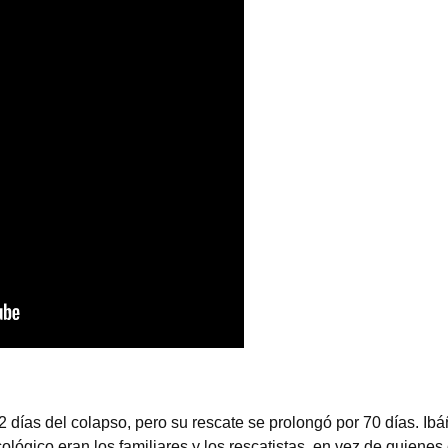
 días del colapso, pero su rescate se prolongó por 70 días. Ib
lógico eran los familiares y los rescatistas, en vez de quiene