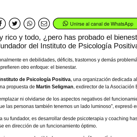
Unirse al canal de WhatsApp
 rico y todo, ¿pero has probado el bienes
fundador del Instituto de Psicología Positiv
ionalmente en debilidades, déficits, trastornos y demás problem
prefieren otro enfoque: el bienestar.
Instituto de Psicología Positiva
, una organización dedicada al
una propuesta de
Martin Seligman
, exdirector de la Asociació
reemplazar ni olvidarse de los aspectos negativos del funcionam
e las personas también tenemos un lado luminoso”, expresó en
la su fundador, es desarrollar desde psicoterapia y coaching ha
e en dirección de un funcionamiento óptimo.