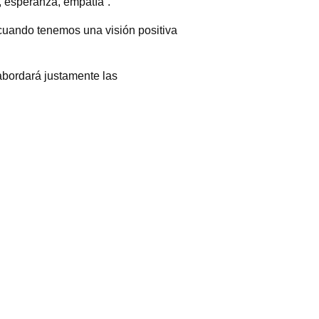
, esperanza, empatía”.
cuando tenemos una visión positiva
abordará justamente las