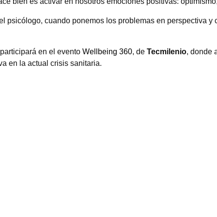
ace bien es activar en nosotros emociones positivas: optimismo
 el psicólogo, cuando ponemos los problemas en perspectiva y 
participará en el evento
Wellbeing 360
, de
Tecmilenio
, donde 
a en la actual crisis sanitaria.