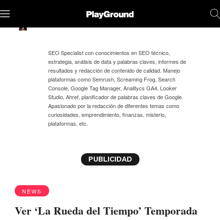
Eduar Yosniel
Pájaro
SEO Specialist con conocimientos en SEO técnico,
estrategia, análisis de data y palabras claves, informes de
resultados y redacción de contenido de calidad. Manejo
plataformas como Semrush, Screaming Frog, Search
Console, Google Tag Manager, Analitycs GA4, Looker
Studio, Ahref, planificador de palabras claves de Google.
Apasionado por la redacción de diferentes temas como
curiosidades, emprendimiento, finanzas, misterio,
plataformas, etc.
PUBLICIDAD
NEWS
Ver ‘La Rueda del Tiempo’ Temporada