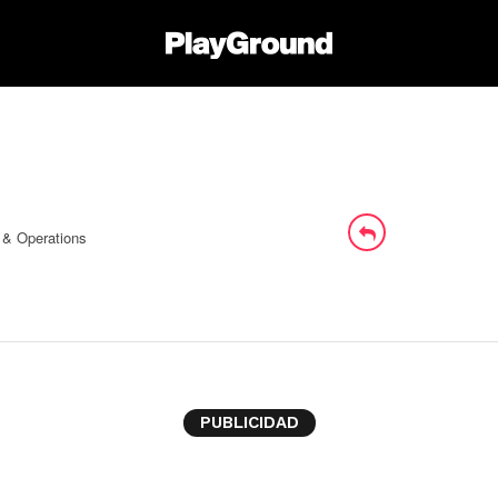
aldo Riobueno
y & Operations
PUBLICIDAD