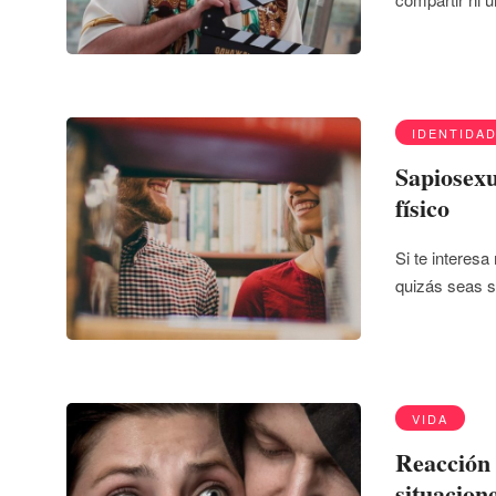
IDENTIDA
Sapiosexu
físico
Si te interesa
quizás seas 
VIDA
Reacción 
situacion