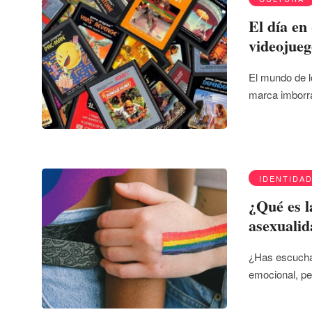
El día en 
videojueg
El mundo de l
marca imborr
IDENTIDA
¿Qué es l
asexuali
¿Has escuchad
emocional, pe