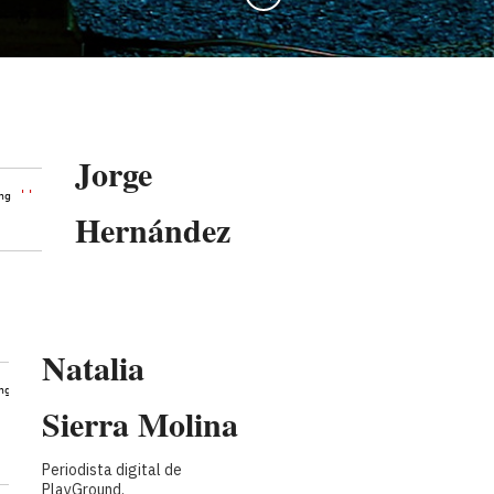
Jorge
''
(length=0)
ng
Hernández
Natalia
''
(length=0)
ng
Sierra Molina
Periodista digital de
PlayGround.