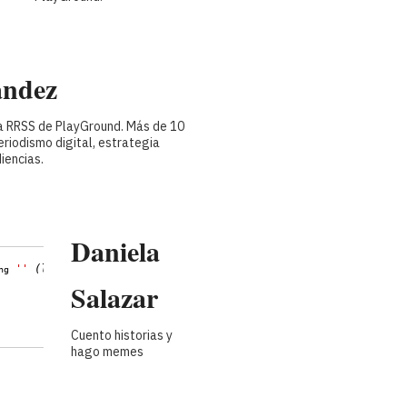
ández
''
(length=0)
ng
ra RRSS de PlayGround. Más de 10
eriodismo digital, estrategia
diencias.
Daniela
''
(length=0)
ng
Salazar
Cuento historias y
hago memes