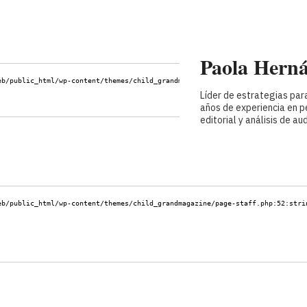
Paola Hern
eb/public_html/wp-content/themes/child_grandmagazine/page-staff.php:52:
stri
Líder de estrategias pa
años de experiencia en p
editorial y análisis de au
eb/public_html/wp-content/themes/child_grandmagazine/page-staff.php:52:
stri