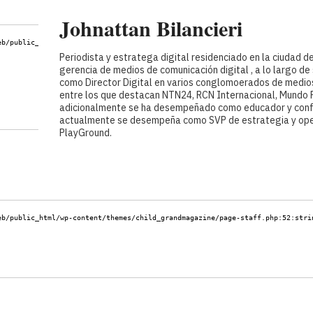
Johnattan Bilancieri
eb/public_html/wp-content/themes/child_grandmagazine/page-staff.php:52:
stri
Periodista y estratega digital residenciado en la ciudad d
gerencia de medios de comunicación digital , a lo largo d
como Director Digital en varios conglomoerados de medios
entre los que destacan NTN24, RCN Internacional, Mundo 
adicionalmente se ha desempeñado como educador y confer
actualmente se desempeña como SVP de estrategia y oper
PlayGround.
eb/public_html/wp-content/themes/child_grandmagazine/page-staff.php:52:
stri