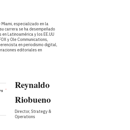
''
(length=0)
ng
e Miami, especializado en la
e su carrera se ha desempeñado
 en Latinoamérica y los EE.UU
FOX y Ole Communications,
encista en periodismo digital,
aciones editoriales en
Reynaldo
''
(length=0)
ng
Riobueno
Director, Strategy &
Operations