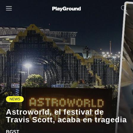
NEWS
Astroworld, el festival de
Travis Scott, acaba en tragedia
BGST