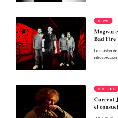
NEWS
Mogwai e
Bad Fire
La música de 
introspección
CULTURA
Current J
el consue