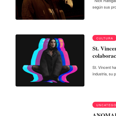
Nick Rattigan
según sus pro
CULTURA
St. Vince
colaborac
St. Vincent h
industria, su
UNCATEGO
ANOMALÍA