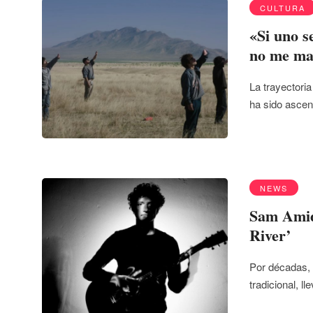
CULTURA
«Si uno s
no me ma
La trayectori
ha sido asce
NEWS
Sam Amido
River’
Por décadas, 
tradicional, l