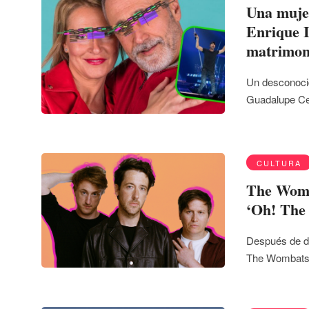
Una mujer
Enrique I
matrimon
Un desconocid
Guadalupe Ce
CULTURA
The Womba
‘Oh! The
Después de d
The Wombats 