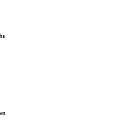
he
en