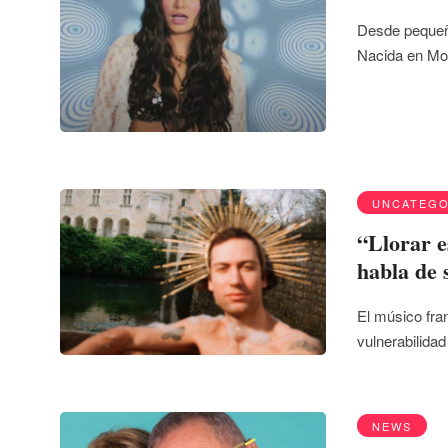
Desde pequeña
Nacida en Mo
UNCATEGO
“Llorar e
habla de
El músico fran
vulnerabilida
NEWS