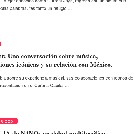
, mejor conocido como Current Joys, regresa con un álbum que,
pias palabras, “es tanto un refugio …
nt: Una conversación sobre música,
iones icónicas y su relación con México.
abla sobre su experiencia musical, sus colaboraciones con íconos de 
 presentación en el Corona Capital …
RIZED
 de N4NO: un debut multifacético