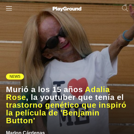
NEWS
Murió a los 15 años
Adalia
Rose
, la youtuber que tenía el
trastorno genético que inspiró
la película de 'Benjamin
Button'
Marlon Cárdenas