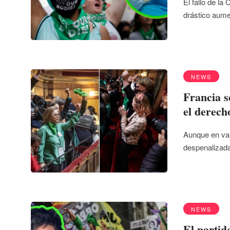
El fallo de l
drástico aum
NEWS
Francia s
el derech
Aunque en var
despenalizada
NEWS
El partid