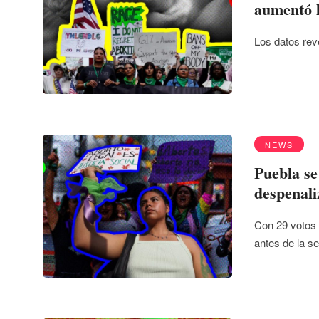
aumentó l
Los datos reve
NEWS
Puebla se
despenali
Con 29 votos 
antes de la s