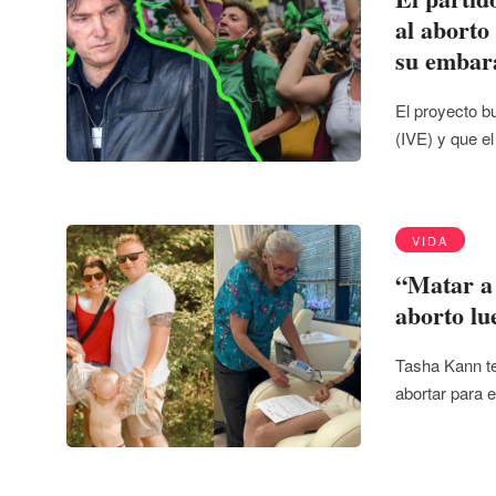
al aborto
su embar
El proyecto b
(IVE) y que e
VIDA
“Matar a 
aborto lu
Tasha Kann te
abortar para 