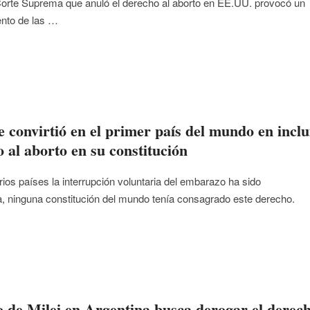
a Corte Suprema que anuló el derecho al aborto en EE.UU. provocó un
ento de las …
e convirtió en el primer país del mundo en inclu
o al aborto en su constitución
ios países la interrupción voluntaria del embarazo ha sido
, ninguna constitución del mundo tenía consagrado este derecho.
o de Milei en Argentina busca derogar el derec