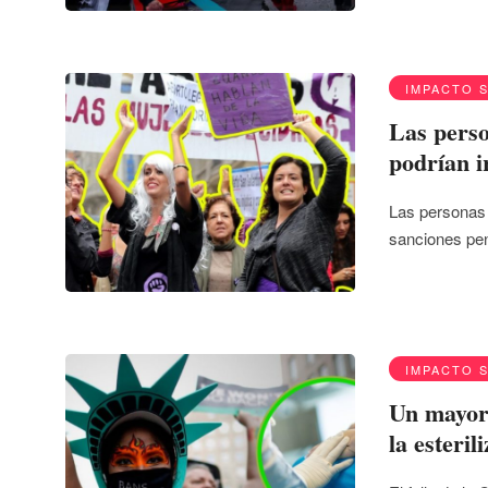
IMPACTO 
Las perso
podrían i
Las personas 
sanciones pen
IMPACTO 
Un mayor
la esteril