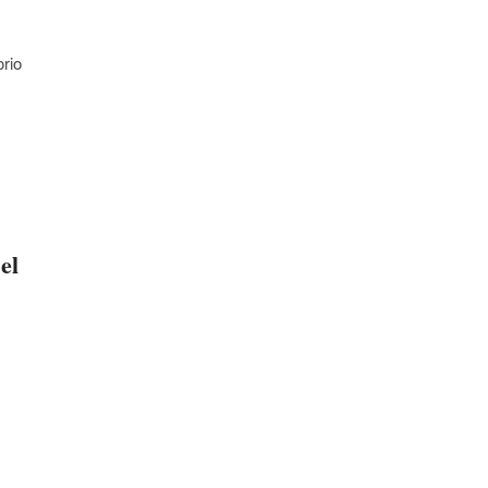
orio
el