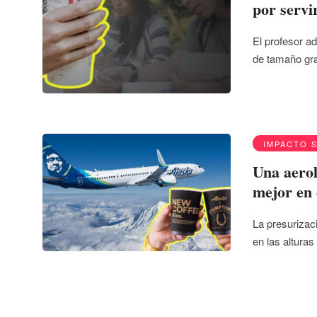
por servi
El profesor a
de tamaño gra
IMPACTO 
Una aerol
mejor en 
La presurizac
en las altura