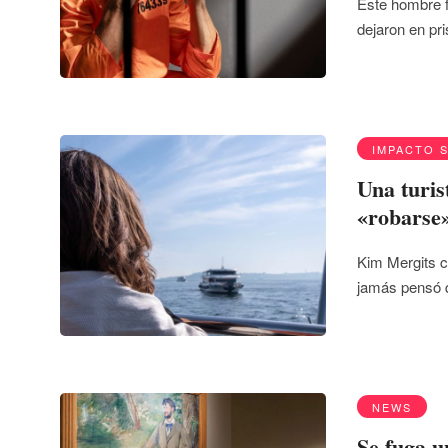
Este hombre f
dejaron en pri
IMPACTO 
Una turis
«robarse»
Kim Mergits c
jamás pensó 
NEWS
Se fuga u