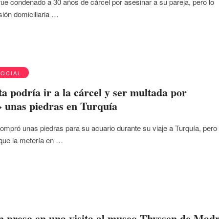
ue condenado a 30 años de cárcel por asesinar a su pareja, pero lo
sión domiciliaria …
SOCIAL
ta podría ir a la cárcel y ser multada por
 unas piedras en Turquía
ompró unas piedras para su acuario durante su viaje a Turquía, pero
que la metería en …
n preso en una visita al museo Thyssen de Mad