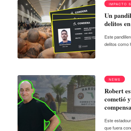
IMPACTO 
Un pandil
delitos e
Este pandiller
delitos como 
NEWS
Robert es
cometió y
compensa
Este estadoun
que fuera co