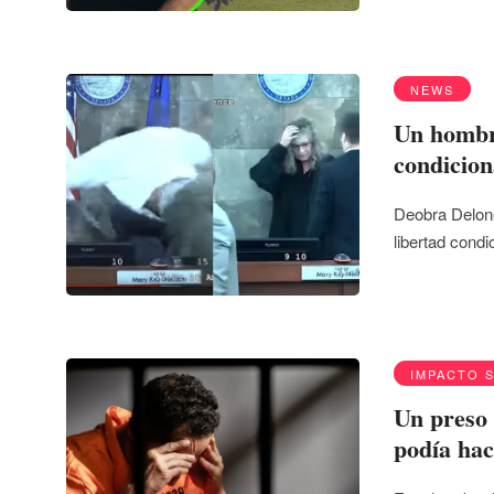
NEWS
Un hombre
condicion
Deobra Delone
libertad cond
IMPACTO 
Un preso 
podía hac