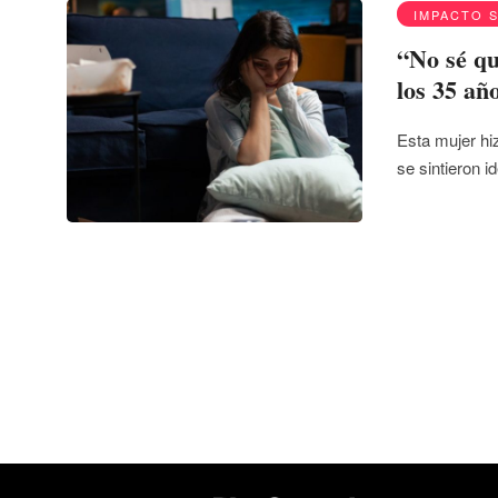
IMPACTO 
“No sé qu
los 35 añ
Esta mujer hi
se sintieron i