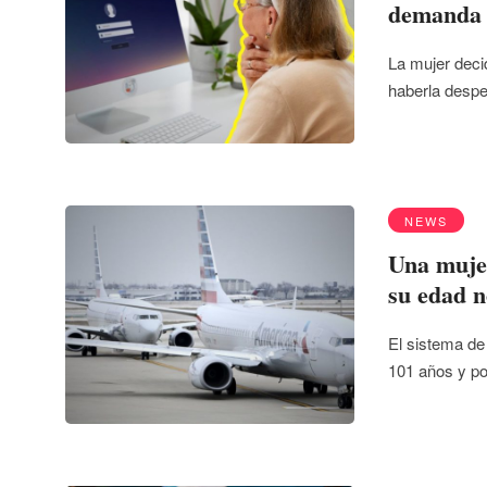
demanda 
La mujer deci
haberla desp
NEWS
Una muje
su edad n
El sistema de
101 años y p