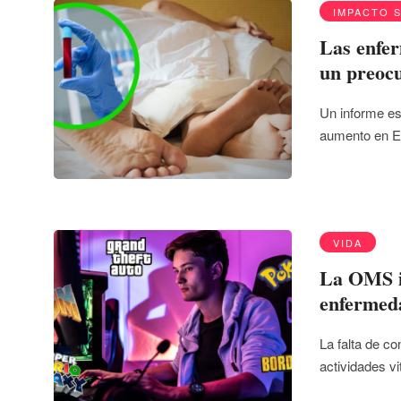
IMPACTO 
Las enfer
un preoc
Un informe es
aumento en Eu
VIDA
La OMS in
enfermed
La falta de co
actividades vi