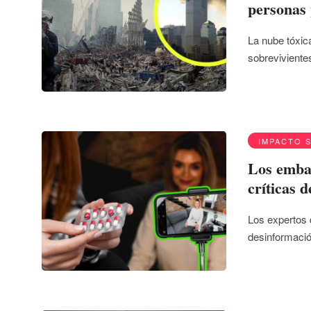
personas 
La nube tóxic
sobreviviente
IMPACTO 
Los emba
críticas d
Los expertos 
desinformació