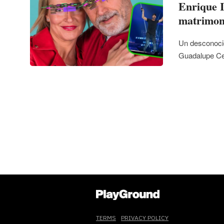
Enrique I
matrimon
Un desconocid
Guadalupe Ce
TERMS
PRIVACY POLICY