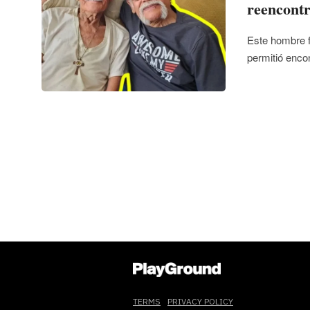
reencontr
Este hombre f
permitió enco
TERMS
PRIVACY POLICY