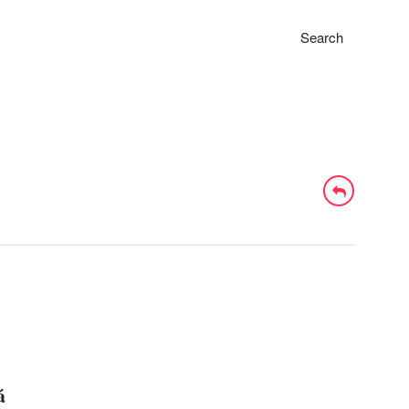
Search
á