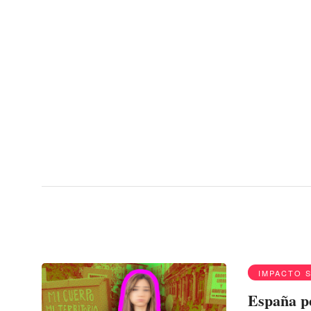
Menu
Reforma al aborto
IMPACTO 
España pe