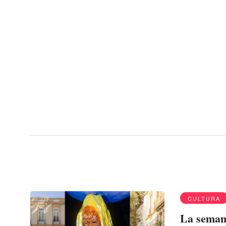
Menu
Soho House
CULTURA
La semana