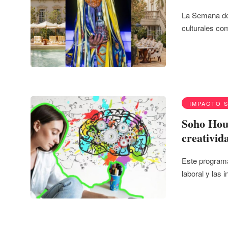
La Semana del
culturales c
IMPACTO 
Soho Hous
creativid
Este programa
laboral y las 