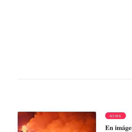
Menu
volcán
NEWS
En imágen