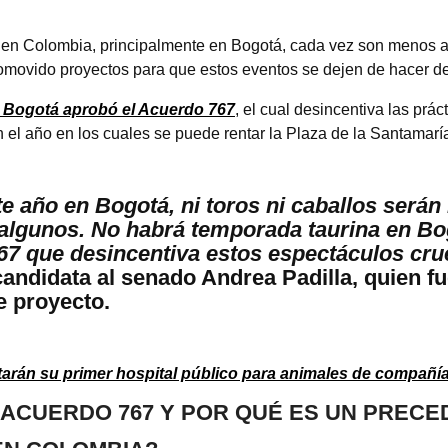
os en Colombia, principalmente en Bogotá, cada vez son menos a
omovido proyectos para que estos eventos se dejen de hacer de f
e Bogotá aprobó el Acuerdo 767
, el cual desincentiva las prá
n el año en los cuales se puede rentar la Plaza de la Santamarí
e año en Bogotá, ni toros ni caballos será
 algunos. No habrá temporada taurina en Bo
7 que desincentiva estos espectáculos cru
a candidata al senado Andrea Padilla, quien f
e proyecto.
tarán su primer hospital público para animales de compañí
 ACUERDO 767 Y POR QUÉ ES UN PREC