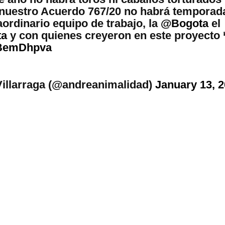
nuestro Acuerdo 767/20 no habrá temporada
aordinario equipo de trabajo, la
@Bogota
el
ta
y con quienes creyeron en este proyecto 
agBemDhpva
Villarraga (@andreanimalidad)
January 13, 