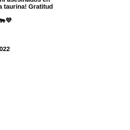
 taurina! Gratitud
🐃💜
2022