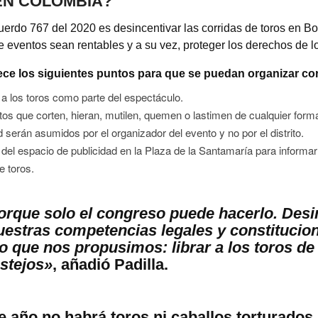
EN COLOMBIA?
uerdo 767 del 2020 es desincentivar las corridas de toros en Bo
 eventos sean rentables y a su vez, proteger los derechos de l
ece los siguientes puntos para que se puedan organizar co
 a los toros como parte del espectáculo.
 que corten, hieran, mutilen, quemen o lastimen de cualquier forma
serán asumidos por el organizador del evento y no por el distrito.
 del espacio de publicidad en la Plaza de la Santamaría para informar
e toros.
orque solo el congreso puede hacerlo. Des
estras competencias legales y constitucion
o que nos propusimos: librar a los toros de 
estejos»
, añadió Padilla.
e año no habrá toros ni caballos torturados