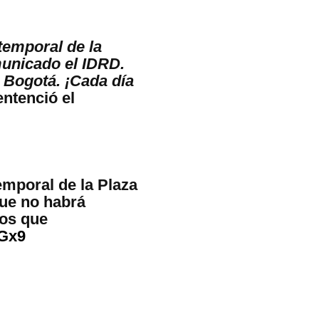
temporal de la
municado el IDRD.
 Bogotá. ¡Cada día
ntenció el
emporal de la Plaza
que no habrá
los que
yGx9