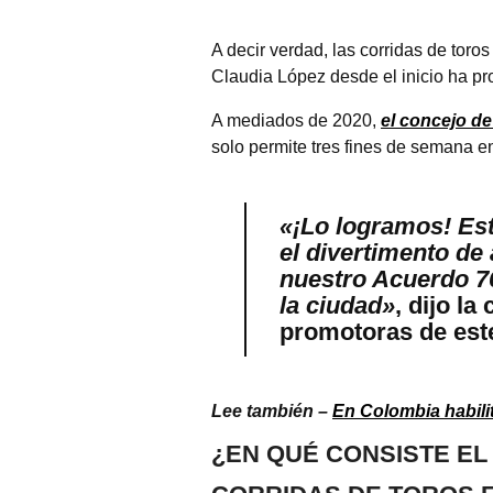
A decir verdad, las corridas de tor
Claudia López desde el inicio ha pr
A mediados de 2020,
el concejo d
solo permite tres fines de semana e
«¡Lo logramos! Est
el divertimento de
nuestro Acuerdo 76
la ciudad»
, dijo l
promotoras de est
Lee también –
En Colombia habili
¿EN QUÉ CONSISTE EL